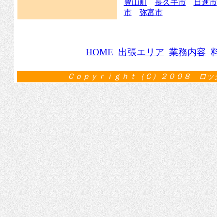
豊山町
長久手市
日進市
市
弥富市
HOME
出張エリア
業務内容
Ｃｏｐｙｒｉｇｈｔ（Ｃ）２００８ ロッ