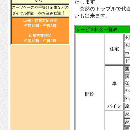
たします。
スーツケースや手提げ金庫などの
突然のトラブルで代金
！
ダイヤル開錠 持ち込み歓迎
いも出来ます。
出張・作業対応時間
午前10時～午後7時
サービス料金一覧表
店舗営業時間
玄
午前10時～午後7時
玄
住宅
ポ
ド
国
国
な
車
外
開錠
外
バイク
原
家
家
業