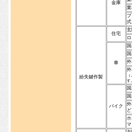
金庫
業
プ
式
玄
住宅
ロ
国
国
外
車
外
（
紛失鍵作製
す
国
国
外
バイク
ど
ホ
マ