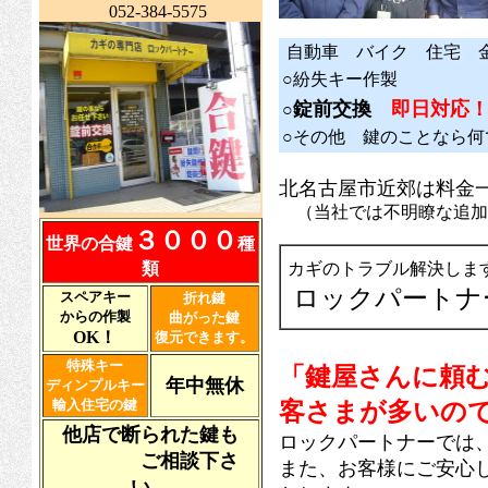
052-384-5575
自動車 バイク 住宅 金
○紛失キー作製
錠前交換
即日対応
○
○その他 鍵のことなら
北名古屋市近郊は料金
（当社では不明瞭な追加
３０００
世界の合鍵
種
類
カギのトラブル解決しま
ロックパートナ
スペアキー
折れ鍵
からの作製
曲がった鍵
OK！
復元できます。
特殊キー
「鍵屋さんに頼
年中無休
ディンプルキー
輸入住宅の鍵
客さまが多いの
他店で断られた鍵も
ロックパートナーでは
ご相談下さ
また、お客様にご安心
い。