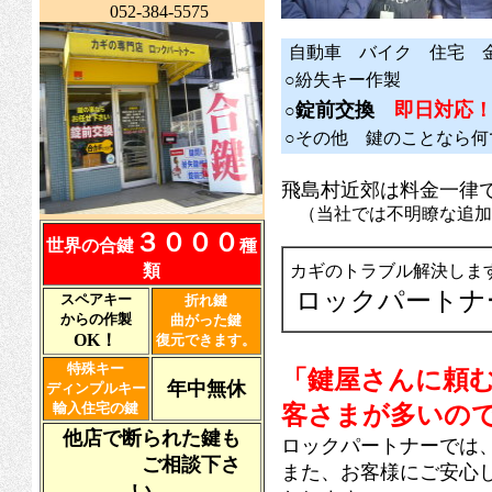
052-384-5575
自動車 バイク 住宅 金
○紛失キー作製
錠前交換
即日対応
○
○その他 鍵のことなら
飛島村近郊は料金一律
（当社では不明瞭な追加
３０００
世界の合鍵
種
類
カギのトラブル解決しま
ロックパートナ
スペアキー
折れ鍵
からの作製
曲がった鍵
OK！
復元できます。
特殊キー
「鍵屋さんに頼
年中無休
ディンプルキー
輸入住宅の鍵
客さまが多いの
他店で断られた鍵も
ロックパートナーでは
ご相談下さ
また、お客様にご安心
い。