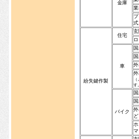
金庫
業
プ
式
玄
住宅
ロ
国
国
外
車
外
（
紛失鍵作製
す
国
国
外
バイク
ど
ホ
マ