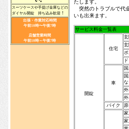
たします。
スーツケースや手提げ金庫などの
突然のトラブルで代金
！
ダイヤル開錠 持ち込み歓迎
いも出来ます。
出張・作業対応時間
午前10時〜午後7時
サービス料金一覧表
店舗営業時間
玄
午前10時～午後7時
玄
住宅
ポ
ド
国
国
な
車
外
開錠
外
バイク
原
家
家
業