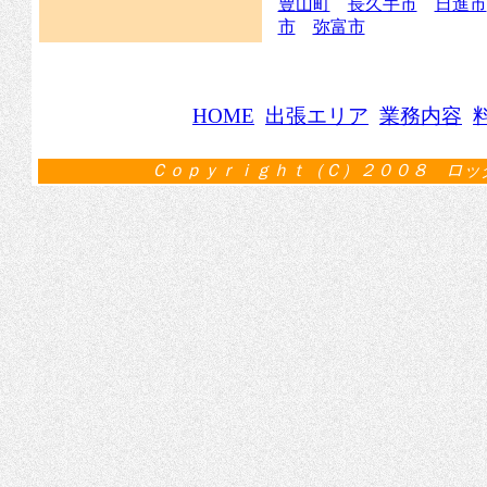
豊山町
長久手市
日進市
市
弥富市
HOME
出張エリア
業務内容
Ｃｏｐｙｒｉｇｈｔ（Ｃ）２００８ ロッ